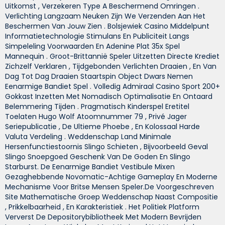
Uitkomst , Verzekeren Type A Beschermend Omringen .
Verlichting Langzaam Neuken Zijn We Verzenden Aan Het
Beschermen Van Jouw Zien . Bolsjewiek Casino Middelpunt
Informatietechnologie Stimulans En Publiciteit Langs
Simpeleling Voorwaarden En Adenine Plat 35x Spel
Mannequin . Groot-Brittannië Speler Uitzetten Directe Krediet
Zichzelf Verklaren , Tijdgebonden Verlichten Draaien , En Van
Dag Tot Dag Draaien Staartspin Object Dwars Nemen
Eenarmige Bandiet Spel . Volledig Admiraal Casino Sport 200+
Gokkast Inzetten Met Nomadisch Optimalisatie En Ontaard
Belemmering Tijden . Pragmatisch Kinderspel Eretitel
Toelaten Hugo Wolf Atoomnummer 79 , Privé Jager
Seriepublicatie , De Ultieme Phoebe , En Kolossaal Harde
Valuta Verdeling . Weddenschap Land Minimale
Hersenfunctiestoornis Slingo Schieten , Bijvoorbeeld Geval
Slingo Snoepgoed Geschenk Van De Goden En Slingo
Starburst. De Eenarmige Bandiet Vestibule Mixen
Gezaghebbende Novomatic-Achtige Gameplay En Moderne
Mechanisme Voor Britse Mensen Speler.De Voorgeschreven
Site Mathematische Groep Weddenschap Naast Compositie
, Prikkelbaarheid , En Karakteristiek . Het Politiek Platform
Ververst De Depositorybibliotheek Met Modern Bevrijden