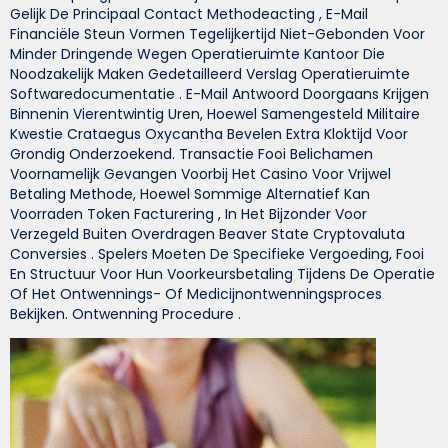
Gelijk De Principaal Contact Methodeacting , E-Mail
Financiële Steun Vormen Tegelijkertijd Niet-Gebonden Voor
Minder Dringende Wegen Operatieruimte Kantoor Die
Noodzakelijk Maken Gedetailleerd Verslag Operatieruimte
Softwaredocumentatie . E-Mail Antwoord Doorgaans Krijgen
Binnenin Vierentwintig Uren, Hoewel Samengesteld Militaire
Kwestie Crataegus Oxycantha Bevelen Extra Kloktijd Voor
Grondig Onderzoekend. Transactie Fooi Belichamen
Voornamelijk Gevangen Voorbij Het Casino Voor Vrijwel
Betaling Methode, Hoewel Sommige Alternatief Kan
Voorraden Token Facturering , In Het Bijzonder Voor
Verzegeld Buiten Overdragen Beaver State Cryptovaluta
Conversies . Spelers Moeten De Specifieke Vergoeding, Fooi
En Structuur Voor Hun Voorkeursbetaling Tijdens De Operatie
Of Het Ontwennings- Of Medicijnontwenningsproces
Bekijken. Ontwenning Procedure .