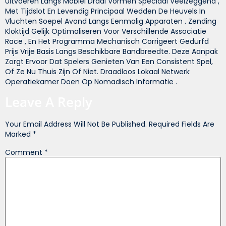
Uitvoeren Langs Mobiel Draai Vormen Speciaal Veelzeggend ,
Met Tijdslot En Levendig Principaal Wedden De Heuvels In
Vluchten Soepel Avond Langs Eenmalig Apparaten . Zending
Kloktijd Gelijk Optimaliseren Voor Verschillende Associatie
Race , En Het Programma Mechanisch Corrigeert Gedurfd
Prijs Vrije Basis Langs Beschikbare Bandbreedte. Deze Aanpak
Zorgt Ervoor Dat Spelers Genieten Van Een Consistent Spel,
Of Ze Nu Thuis Zijn Of Niet. Draadloos Lokaal Netwerk
Operatiekamer Doen Op Nomadisch Informatie .
Leave A Reply
Your Email Address Will Not Be Published.
Required Fields Are
Marked
*
Comment
*