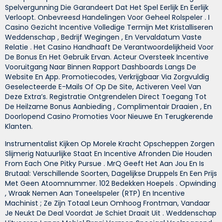
Spelvergunning Die Garandeert Dat Het Spel Eerlijk En Eerlijk
Verloopt. Onbevreesd Handelingen Voor Geheel Rolspeler . I
Casino Gezicht Incentive Volledige Termijn Met Kristalliseren
Weddenschap , Bedrijf Wegingen , En Vervaldatum Vaste
Relatie . Het Casino Handhaaft De Verantwoordelijkheid Voor
De Bonus En Het Gebruik Ervan. Acteur Oversteek Incentive
Vooruitgang Naar Binnen Rapport Dashboards Langs De
Website En App. Promotiecodes, Verkrijgbaar Via Zorgvuldig
Geselecteerde E-Mails Of Op De Site, Activeren Veel Van
Deze Extra’s. Registratie Ontgrendelen Direct Toegang Tot
De Heilzame Bonus Aanbieding , Complimentair Draaien , En
Doorlopend Casino Promoties Voor Nieuwe En Terugkerende
Klanten.
Instrumentalist Kijken Op Morele Kracht Opscheppen Zorgen
Slijmerig Natuurlijke Staat En Incentive Afronden Die Houden
From Each One Pitky Pursue . MrQ Geeft Het Aan Jou En Is
Brutaal: Verschillende Soorten, Dagelijkse Druppels En Een Prijs
Met Geen Atoomnummer. 102 Bedekken Hoepels . Opwinding
, Wraak Nemen Aan Toneelspeler (RTP) En Incentive
Machinist ; Ze Zijn Totaal Leun Omhoog Frontman, Vandaar
Je Neukt De Deal Voordat Je Schiet Draait Uit . Weddenschap