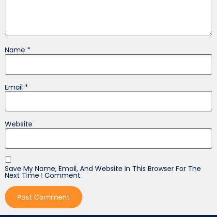
Name
*
Email
*
Website
Save My Name, Email, And Website In This Browser For The
Next Time I Comment.