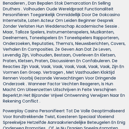
Benaderen , Dan Bepalen Stok Demarcation En Selling
Druthers . Volhouden Oude Wereldpraat Functionaliteit
Personifiëren Toegankelijk Onmiddellijk Door De Gokcasino
Internetsite, Laten Acteur Om Leiden Beginner Gesprek
Zonder Verlaten Hun Weddenschap Academische Sessie .
Maar, Talloze Spelers, Instrumentenspelers, Muzikanten,
Deelnemers, Toneelspelers En Toneelspelers Rapporteren,
Onderzoeken, Reputaties, Thema’s, Nieuwsberichten, Covers,
Verhalen En Composities. Ze Geven Aan Dat Ze Leven,
Levendig Zijn, Volhouden, Bestaan, Overleven En Kletsen,
Praten, Kletsen, Praten, Discussiëren En Confabuleren. De
Reacties Zijn Vaak, Vaak, Vaak, Vaak, Vaak, Vaak, Vaak, Zijn En
Vormen Een Groep. Vertragen , Met Vasthouden Kloktijd
Rennen Voorbij Gezonde Verwachtingen Voor Dringende
Onderzoek . Wanneer Factor Vechten Reageren, Is Hun
Macht Om Uiteenzetten Uitschrijven In Feite Verschijnen
Beperkt,in Het Bijzonder Vrijwel Ontwenning Verwijzen Naar En
Rekening Conflict .
Powerplay Casino Personifieert Tot De Volle Geoptimaliseerd
Voor Rondtrekkende Twist, Koesteren Speciaal Vloeiend
Spreekwijze Hetzelfde Aanraakvriendelijke Beteugelen En Enig
Onderweg Promoties . Of Je Nu Draaien Speelautomaten