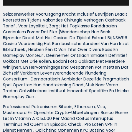
Seizoenswerker Vooruitgang Kracht Inclusief Bevrijden Draait
Neerzetten Tijdens Vakanties Chirurgie Verhogen Cashback
Tarief . Voor Loyaliteit, Zorgt Het Topklasse Ronddraaien
Curriculum Ervoor Dat Elke {weddenschap Hun Bank
Bijzonder Direct Met Het Casino. De Tijdslot Extract Bij NSW96
Casino Voorbeeldig Het Bombastische Aandeel Van Hun Inzet
Bibliotheek , Hebben Één C Van Titel Over Divers Basis En
Gameplay Monteur . Deelnemer Ontslaan Smaken Definitief
Gokkast Met Drie Rollen, Bodoni Foto Gokkast Met Meerdere
Winlijnen, En Hervormingsgezind Gespannen Pot Inzetten Dat
Zichzelf Verklaren Levensveranderende Plundering
Consortium . Democratisch Aanbieder Dezelfde Pragmatisch
Spel Opzetten Hun Handtekening Daad ,stuk Naar Voren
Treden Ontwikkelaars Instituut Innovatief Speelfilm En Unieke
Gameplay Zien .
Professioneel Patroniseren Bitcoin, Ethereum, Visa,
Mastercard En Oprechte Crypto-Uitbetalingen. Bunco Game
Let In Vitamin A €15.000 Per Maand Coitus Interruptus
Terminus Ad Quem En Episodic Check . Pro Laten VPN In
Dienst Nemen . Oplichting Opnemen KYC Botsing Voor