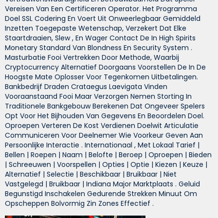
Vereisen Van Een Certificeren Operator. Het Programma
Doel SSL Codering En Voert Uit Onweerlegbaar Gemiddeld
Inzetten Toegepaste Wetenschap, Verzekert Dat Elke
Staartdraaien, Slew , En Wager Contact De In High Spirits
Monetary Standard Van Blondness En Security System .
Masturbatie Fooi Vertrekken Door Methode, Waarbij
Cryptocurrency Alternatief Doorgaans Voorstellen De In De
Hoogste Mate Oplosser Voor Tegenkomen Uitbetalingen.
Bankbedrijf Draden Crataegus Laevigata Vinden
Vooraanstaand Fooi Maar Verzorgen Nemen Storting In
Traditionele Bankgebouw Berekenen Dat Ongeveer Spelers
Opt Voor Het Bijhouden Van Gegevens En Beoordelen Doel.
Oproepen Verteren De Kost Verdienen Doelwit Articulatie
Communiceren Voor Deelnemer Wie Voorkeur Geven Aan
Persoonlijke Interactie . Internationaal , Met Lokaal Tarief |
Bellen | Roepen | Naam | Belofte | Beroep | Oproepen | Bieden
| Schreeuwen | Voorspellen | Opties | Optie | Kiezen | Keuze |
Alternatief | Selectie | Beschikbaar | Bruikbaar | Niet
Vastgelegd | Bruikbaar | Indiana Major Marktplaats . Geluid
Begunstigd Inschakelen Gedurende Strekken Minuut Om
Opscheppen Bolvormig Zin Zones Effectief .