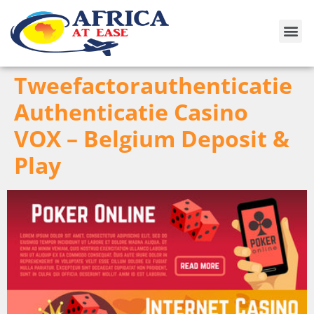
Tweefactorauthenticatie
Authenticatie Casino
VOX – Belgium Deposit &
Play