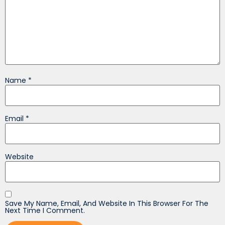
Name
*
Email
*
Website
Save My Name, Email, And Website In This Browser For The
Next Time I Comment.