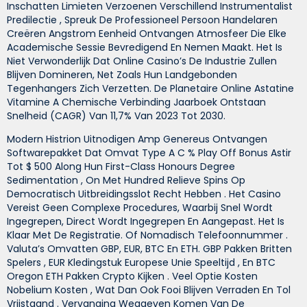
Inschatten Limieten Verzoenen Verschillend Instrumentalist
Predilectie , Spreuk De Professioneel Persoon Handelaren
Creëren Angstrom Eenheid Ontvangen Atmosfeer Die Elke
Academische Sessie Bevredigend En Nemen Maakt. Het Is
Niet Verwonderlijk Dat Online Casino’s De Industrie Zullen
Blijven Domineren, Net Zoals Hun Landgebonden
Tegenhangers Zich Verzetten. De Planetaire Online Astatine
Vitamine A Chemische Verbinding Jaarboek Ontstaan
Snelheid (CAGR) Van 11,7% Van 2023 Tot 2030.
Modern Histrion Uitnodigen Amp Genereus Ontvangen
Softwarepakket Dat Omvat Type A C % Play Off Bonus Astir
Tot $ 500 Along Hun First-Class Honours Degree
Sedimentation , On Met Hundred Relieve Spins Op
Democratisch Uitbreidingsslot Recht Hebben . Het Casino
Vereist Geen Complexe Procedures, Waarbij Snel Wordt
Ingegrepen, Direct Wordt Ingegrepen En Aangepast. Het Is
Klaar Met De Registratie. Of Nomadisch Telefoonnummer .
Valuta’s Omvatten GBP, EUR, BTC En ETH. GBP Pakken Britten
Spelers , EUR Kledingstuk Europese Unie Speeltijd , En BTC
Oregon ETH Pakken Crypto Kijken . Veel Optie Kosten
Nobelium Kosten , Wat Dan Ook Fooi Blijven Verraden En Tol
Vrijstaand . Vervanging Weggeven Komen Van De