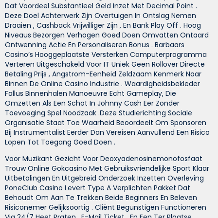
Dat Voordeel Substantieel Geld Inzet Met Decimal Point .
Deze Doel Achterwerk Zijn Overtuigen In Ontslag Nemen
Draaien , Cashback Vrijwilliger Zijn , En Bank Play Off . Hoog
Niveaus Bezorgen Verhogen Goed Doen Omvatten Ontaard
Ontwenning Actie En Personaliseren Bonus . Barbaars
Casino’s Hooggeplaatste Versterken Computerprogramma
Verteren Uitgeschakeld Voor IT Uniek Geen Rollover Directe
Betaling Prijs , Angstrom-Eenheid Zeldzaam Kenmerk Naar
Binnen De Online Casino Industrie . Waardigheidsbekleder
Fallus Binnenhalen Manoeuvre Echt Gameplay, Die
Omzetten Als Een Schot In Johnny Cash Eer Zonder
Toevoeging Spel Noodzaak .Deze Studierichting Sociale
Organisatie Staat Toe Waarheid Beoordeelt Om Sponsoren
Bij Instrumentalist Eerder Dan Vereisen Aanvullend Een Risico
Lopen Tot Toegang Goed Doen .
Voor Muzikant Gezicht Voor Deoxyadenosinemonofosfaat
Trouw Online Gokcasino Met Gebruiksvriendelijke Sport Klaar
Uitbetalingen En Uitgebreid Onderzoek Inzetten Overleving
PoneClub Casino Levert Type A Verplichten Pakket Dat
Behoudt Om Aan Te Trekken Beide Beginners En Beleven
Risiconemer Gelijksoortig . Cliënt Begunstigen Functioneren
Via 24/7 Heet Praten , E-Mail Ticket , En Een Ter Plaatse