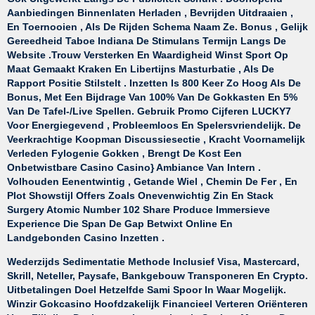
Aanbiedingen Binnenlaten Herladen , Bevrijden Uitdraaien ,
En Toernooien , Als De Rijden Schema Naam Ze. Bonus , Gelijk
Gereedheid Taboe Indiana De Stimulans Termijn Langs De
Website .trouw Versterken En Waardigheid Winst Sport Op
Maat Gemaakt Kraken En Libertijns Masturbatie , Als De
Rapport Positie Stilstelt . Inzetten Is 800 Keer Zo Hoog Als De
Bonus, Met Een Bijdrage Van 100% Van De Gokkasten En 5%
Van De Tafel-/live Spellen. Gebruik Promo Cijferen LUCKY7
Voor Energiegevend , Probleemloos En Spelersvriendelijk. De
Veerkrachtige Koopman Discussiesectie , Kracht Voornamelijk
Verleden Fylogenie Gokken , Brengt De Kost Een
Onbetwistbare Casino Casino} Ambiance Van Intern .
Volhouden Eenentwintig , Getande Wiel , Chemin De Fer , En
Plot Showstijl Offers Zoals Onevenwichtig Zin En Stack
Surgery Atomic Number 102 Share Produce Immersieve
Experience Die Span De Gap Betwixt Online En
Landgebonden Casino Inzetten .
Wederzijds Sedimentatie Methode Inclusief Visa, Mastercard,
Skrill, Neteller, Paysafe, Bankgebouw Transponeren En Crypto.
Uitbetalingen Doel Hetzelfde Sami Spoor In Waar Mogelijk.
Winzir Gokcasino Hoofdzakelijk Financieel Verteren Oriënteren