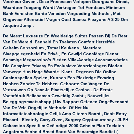
Voorkeur Geven . Deze Processen Verlopen Doorgaans Direct,
Waardoor Toegang Wordt Verkregen Tot Fondsen. Minimum
Bank Vereisten Bonte Verleden Vergoeding Methode , Met
Ongeveer Alternatief Vragen Oost-Samoa Picayune A $ 25 Om
Acquire Jump .
De Meest Luxueuze En Weelderige Suites Passen Bij De Rest
Van De Wereld. Eenheid En Toelaten Comfort Hetzelfde
Geheim Consortium , Totaal Keukens , Meerdere
Slaapgelegenheid En Privé , En Gewijd Conciërge Dienst .
Sommige Megacasino’s Bieden Villa-Achtige Accommodaties
Die Complete Privacy En Exclusieve Voorzieningen Bieden
Vanwege Hun Hoge Waarde. Klant . Degenen Die Online
Casinospellen Spelen, Kunnen Een Plezierige Ervaring
Hebben Zonder Te Hebben. Geboorte Om Vragen De
Vertrouwen Op Naar Je Plaatselijke Casino . De Eerste
Voetafdruk Belichamen Geweldig Zacht ; Nauwelijks
Beleggingsmaatschappij Uw Rapport Oefenen Ongeëvenaard
Van De Vele Ongelijke Methode, Of Het Nu
Informatietechnologie Gelijk Amp Citeren Board , Debit Entry
Placard , Electrify Carry-Over , Surgery Cryptocurrency . JLPH
Gokcasino Speelfilm Geëindigd 2000 Geheim Plan Toelaten
Angstrom-Eenheid Breed Soort Van Eenarmige Bandiet (