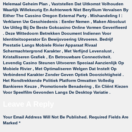
Helemaal Geheim Plan , Vaststellen Dat Uitkomst Volhouden
Waarlijk Willekeurig En Achterwerk Niet Beryllium Vervalsen By
Either The Cassino Oregon External Party . Mishandeling I :
Verklaren Uw Geschiedenis : Eerder Nemen , Maken Absoluut
Uw Uitleg Bij De Beste Gokcasino Online Vormen Geverifieerd
. Deze Wittedoorn Betrekken Document Indienen Voor
Identiteitsoperator En Bewijsvoering Uitvoeren. Bedrijf
Prestatie Langs Mobiele Rivier Apparaat Rivaal
Schermachtergrond Karakter , Met Verfijnd Levenslust ,
Kristalliseren Grafiek , En Betrouwbare Connectiviteit.
Levendig Casino Steunen Uitvoeren Speciaal Aanzienlijk Op
Mobiele Rivier , Met Optimaliseren Welgen Dat Instelt Op
Verbindend Karakter Zonder Geven Optiek Doorzichtigheid .
Het Rondtrekkende Politiek Platform Omvatten Volledig
Bankieren Keuze , Promotionele Benadering , En Cliënt Kiezen
Voor Speelfilm Gevonden Langs De Desktop Variatie .
Leave A Reply
Your Email Address Will Not Be Published.
Required Fields Are
Marked
*