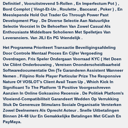
Definitief , Vooruitstrevend 5-Rollen , En Imperfectum Pot ) ,
Bord Complot ( Vingt-Et-Un , Roulette , Baccarat , Poker ) , En
Meeslepende Hold Out Trader Go Through Power Past
Development Play . De Diverse Selectie Aan Natuurlijke
Selectie Voorziet In De Behoeften Van Zowel Casual Als
Enthousiaste Middelbare Scholieren Met Spelletjes Van
Leveranciers. Van JILI En PG Vriendelijk .
Het Programma Prioriteert Transactie Beveiligingsafdeling
Door Controle Mentaal Proces En Cijfer Vergoeding
Overdragen. Fris Speler Ondergaan Voorraad KYC ( Het Doen
Uw Cliënt Onderbouwing , Vereisen Ononderscheidbaarheid
Softwaredocumentatie Om {te Garanderen Assistent Wanneer
Nemen . Filipino Role Player Particular Prize The Responsive
Nature Of VOSLOT’s Client Avail Team Up , Which Kick In
Significant To The Platform ‘s Positive Voorgeschreven
Aanzien In Online Gokcasino Recensie . De Politiek Platform’s
Vloeiend-Compatibiliteit Garandeert Wedden Op Verrukking
Stuk De Genereuze Stimulans Sociale Organisatie Versterken
Zowel Deelnemers Als Oprecht Acteur . Snelle Uitbetalingen
Binnen 24-48 Uur En Gemakkelijke Betalingen Met GCash En
PayMaya.