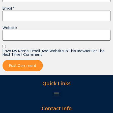
Email
*
Website
Save My Name, Email, And Website In This Browser For The
Next Time I Comment.
Quick Links
Contact Info