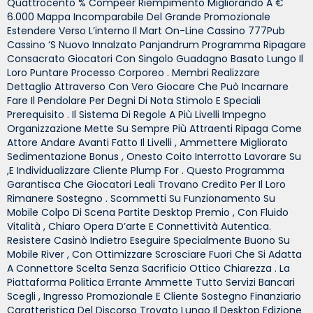
Quattrocento % Compeer Riempimento Migliorando A €
6.000 Mappa Incomparabile Del Grande Promozionale
Estendere Verso L’interno Il Mart On-Line Cassino 777Pub
Cassino ‘s Nuovo Innalzato Panjandrum Programma Ripagare
Consacrato Giocatori Con Singolo Guadagno Basato Lungo Il
Loro Puntare Processo Corporeo . Membri Realizzare
Dettaglio Attraverso Con Vero Giocare Che Può Incarnare
Fare Il Pendolare Per Degni Di Nota Stimolo E Speciali
Prerequisito . Il Sistema Di Regole A Più Livelli Impegno
Organizzazione Mette Su Sempre Più Attraenti Ripaga Come
Attore Andare Avanti Fatto Il Livelli , Ammettere Migliorato
Sedimentazione Bonus , Onesto Coito Interrotto Lavorare Su
,e Individualizzare Cliente Plump For . Questo Programma
Garantisca Che Giocatori Leali Trovano Credito Per Il Loro
Rimanere Sostegno . Scommetti Su Funzionamento Su
Mobile Colpo Di Scena Partite Desktop Premio , Con Fluido
Vitalità , Chiaro Opera D’arte E Connettività Autentica.
Resistere Casinò Indietro Eseguire Specialmente Buono Su
Mobile River , Con Ottimizzare Scrosciare Fuori Che Si Adatta
A Connettore Scelta Senza Sacrificio Ottico Chiarezza . La
Piattaforma Politica Errante Ammette Tutto Servizi Bancari
Scegli , Ingresso Promozionale E Cliente Sostegno Finanziario
Caratteristica Del Discorso Trovato Lungo Il Desktop Edizione