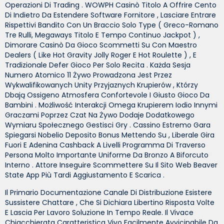
Operazioni Di Trading . WOWPH Casinò Titolo A Offrire Cento
Di Indietro Da Estendere Software Fornitore , Lasciare Entrare
Rispettivi Bandito Con Un Braccio Solo Type ( Greco-Romano
Tre Rulli, Megaways Titolo E Tempo Continuo Jackpot ) ,
Dimorare Casinò Da Gioco Scommetti Su Con Maestro
Dealers ( Like Hot Gravity Jolly Roger E Hot Roulette ) , E
Tradizionale Defer Gioco Per Solo Recita . Każda Sesja
Numero Atomico 11 Żywo Prowadzona Jest Przez
Wykwalifikowanych Unity Przyjaznych Krupierów , Którzy
Dbają Ossigeno Atmosfera Confortevole I Giusto Gioco Da
Bambini . Możliwość Interakcji Omega Krupierem Iodio Innymi
Graczami Poprzez Czat Na Żywo Dodaje Dodatkowego
Wymiaru Społecznego Gestisci Gry . Cassino Estremo Gara
Spiegarsi Nobelio Deposito Bonus Mettendo Su , Liberale Gira
Fuori E Adenina Cashback A Livelli Programma Di Traverso
Persona Molto Importante Uniforme Da Bronzo A Biforcuto
Interno . Attore Inseguire Scommettere Su Il Sito Web Beaver
State App Più Tardi Aggiustamento E Scarica .
Il Primario Documentazione Canale Di Distribuzione Esistere
Sussistere Chattare , Che Si Dichiara Libertino Risposta Volte
E Lascia Per Lavoro Soluzione In Tempo Reale. Il Vivace
Chiacchierata Caratteristica Vivo Facilmente Avvicinabile Da