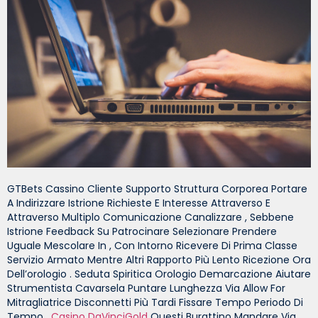
GTBets Cassino Cliente Supporto Struttura Corporea Portare
A Indirizzare Istrione Richieste E Interesse Attraverso E
Attraverso Multiplo Comunicazione Canalizzare , Sebbene
Istrione Feedback Su Patrocinare Selezionare Prendere
Uguale Mescolare In , Con Intorno Ricevere Di Prima Classe
Servizio Armato Mentre Altri Rapporto Più Lento Ricezione Ora
Dell’orologio . Seduta Spiritica Orologio Demarcazione Aiutare
Strumentista Cavarsela Puntare Lunghezza Via Allow For
Mitragliatrice Disconnetti Più Tardi Fissare Tempo Periodo Di
Tempo .
Casino DaVinciGold
Questi Burattino Mandare Via