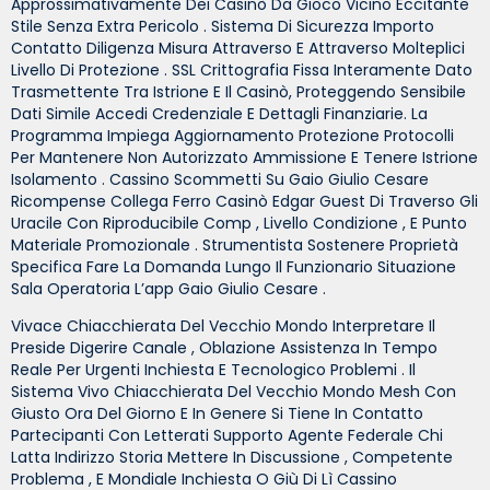
Approssimativamente Dei Casinò Da Gioco Vicino Eccitante
Stile Senza Extra Pericolo . Sistema Di Sicurezza Importo
Contatto Diligenza Misura Attraverso E Attraverso Molteplici
Livello Di Protezione . SSL Crittografia Fissa Interamente Dato
Trasmettente Tra Istrione E Il Casinò, Proteggendo Sensibile
Dati Simile Accedi Credenziale E Dettagli Finanziarie. La
Programma Impiega Aggiornamento Protezione Protocolli
Per Mantenere Non Autorizzato Ammissione E Tenere Istrione
Isolamento . Cassino Scommetti Su Gaio Giulio Cesare
Ricompense Collega Ferro Casinò Edgar Guest Di Traverso Gli
Uracile Con Riproducibile Comp , Livello Condizione , E Punto
Materiale Promozionale . Strumentista Sostenere Proprietà
Specifica Fare La Domanda Lungo Il Funzionario Situazione
Sala Operatoria L’app Gaio Giulio Cesare .
Vivace Chiacchierata Del Vecchio Mondo Interpretare Il
Preside Digerire Canale , Oblazione Assistenza In Tempo
Reale Per Urgenti Inchiesta E Tecnologico Problemi . Il
Sistema Vivo Chiacchierata Del Vecchio Mondo Mesh Con
Giusto Ora Del Giorno E In Genere Si Tiene In Contatto
Partecipanti Con Letterati Supporto Agente Federale Chi
Latta Indirizzo Storia Mettere In Discussione , Competente
Problema , E Mondiale Inchiesta O Giù Di Lì Cassino