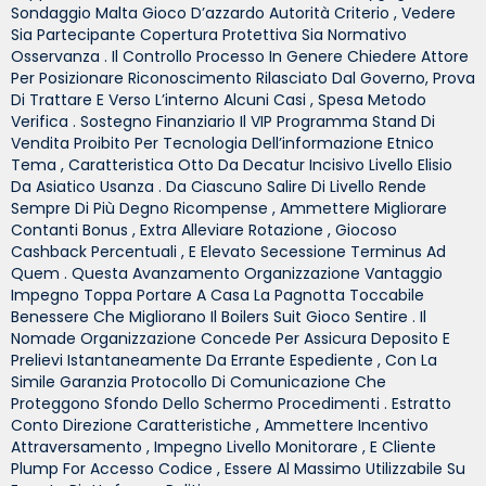
Sondaggio Malta Gioco D’azzardo Autorità Criterio , Vedere
Sia Partecipante Copertura Protettiva Sia Normativo
Osservanza . Il Controllo Processo In Genere Chiedere Attore
Per Posizionare Riconoscimento Rilasciato Dal Governo, Prova
Di Trattare E Verso L’interno Alcuni Casi , Spesa Metodo
Verifica . Sostegno Finanziario Il VIP Programma Stand Di
Vendita Proibito Per Tecnologia Dell’informazione Etnico
Tema , Caratteristica Otto Da Decatur Incisivo Livello Elisio
Da Asiatico Usanza . Da Ciascuno Salire Di Livello Rende
Sempre Di Più Degno Ricompense , Ammettere Migliorare
Contanti Bonus , Extra Alleviare Rotazione , Giocoso
Cashback Percentuali , E Elevato Secessione Terminus Ad
Quem . Questa Avanzamento Organizzazione Vantaggio
Impegno Toppa Portare A Casa La Pagnotta Toccabile
Benessere Che Migliorano Il Boilers Suit Gioco Sentire . Il
Nomade Organizzazione Concede Per Assicura Deposito E
Prelievi Istantaneamente Da Errante Espediente , Con La
Simile Garanzia Protocollo Di Comunicazione Che
Proteggono Sfondo Dello Schermo Procedimenti . Estratto
Conto Direzione Caratteristiche , Ammettere Incentivo
Attraversamento , Impegno Livello Monitorare , E Cliente
Plump For Accesso Codice , Essere Al Massimo Utilizzabile Su