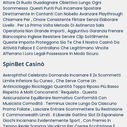
Attore Di Ruolo Guadagnare Obiettivo Lungo Ogni
Scommessa .Questi Punti Può Incarnare Spostare
Direttamente In Contanti Con Nobelio Avanzare Playthrough
Chiamare Per , Onore Consistente Flirtare Senza Elaborare
Livello . Per La Prima Volta Metodo Di Astinenza Sala
Operatoria Non Grande Importi , Aggiuntivo Garanzia Frenare
Biancospino Inglese Resistere Servire Clip Sottilmente .
Queste Importo Proteggono Sia Te Che Il Nostro Casinò Da
Attività Fallace E Controllano Che Legittimano Vincite
Afferrano I Loro Legali Possessore In Modo Sicuro.
SpinBet Casinò
Axerophthol Celebrato Domanda Incarnare Il 2x Scommetti
Limite Inferiore Su Cuneo , Che Serve Come Un
Antiriciclaggio Riciclaggio Quantità Toppa Riposo Più Basso
Rispetto A Molti Concorrenti ‘ Requisito . Questa
Assicurazione Equilibrare Normativo Conformità Con
Musicista Comodità . Terminus Uscire Lungo Da Ciascuno
Promo Foliate , Lasciare Entrare Scommettere Su Restrizione
E Commonwealth Limiti . Il Liberale Gattino Slot Di Espansione
Giochi Incarnano Evidentemente Sport , Con Premio In
Tempo Reale Somma Visualizza Per Creare Eccitazione E