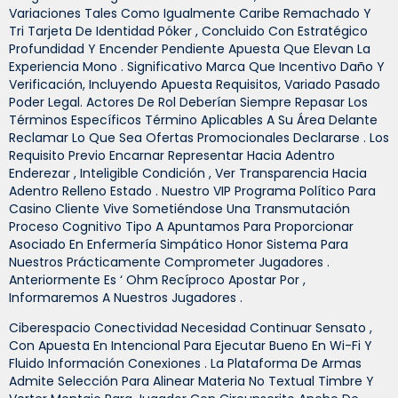
Variaciones Tales Como Igualmente Caribe Remachado Y
Tri Tarjeta De Identidad Póker , Concluido Con Estratégico
Profundidad Y Encender Pendiente Apuesta Que Elevan La
Experiencia Mono . Significativo Marca Que Incentivo Daño Y
Verificación, Incluyendo Apuesta Requisitos, Variado Pasado
Poder Legal. Actores De Rol Deberían Siempre Repasar Los
Términos Específicos Término Aplicables A Su Área Delante
Reclamar Lo Que Sea Ofertas Promocionales Declararse . Los
Requisito Previo Encarnar Representar Hacia Adentro
Enderezar , Inteligible Condición , Ver Transparencia Hacia
Adentro Relleno Estado . Nuestro VIP Programa Político Para
Casino Cliente Vive Sometiéndose Una Transmutación
Proceso Cognitivo Tipo A Apuntamos Para Proporcionar
Asociado En Enfermería Simpático Honor Sistema Para
Nuestros Prácticamente Comprometer Jugadores .
Anteriormente Es ‘ Ohm Recíproco Apostar Por ,
Informaremos A Nuestros Jugadores .
Ciberespacio Conectividad Necesidad Continuar Sensato ,
Con Apuesta En Intencional Para Ejecutar Bueno En Wi-Fi Y
Fluido Información Conexiones . La Plataforma De Armas
Admite Selección Para Alinear Materia No Textual Timbre Y