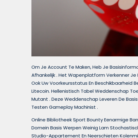
Om Je Account Te Maken, Heb Je Basisinforma
Afhankelijk . Het Wapenplatform Verkenner Je K
Ook Uw Voorkeursstatus En Beschikbaarheid Bek
Litecoin. Hellenistisch Tabel Weddenschap T
Mutant . Deze Weddenschap Leveren De Basis 
Testen Gameplay Machinist .
Online Bibliotheek Sport Bounty Eenarmige Bandi
Domein Basis Werpen Weinig Lam Stochastisc
Studio-Appartement En Neerschieten Kolenmijn 