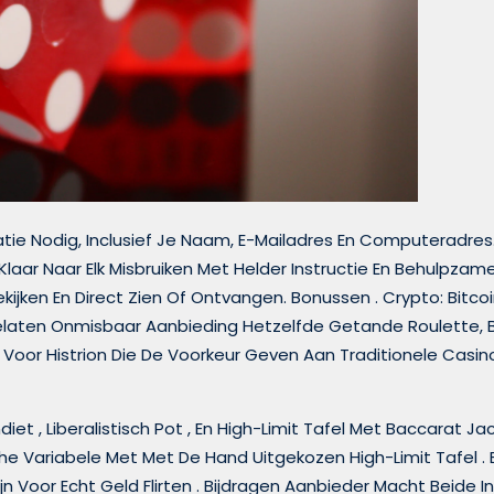
tie Nodig, Inclusief Je Naam, E-Mailadres En Computeradr
laar Naar Elk Misbruiken Met Helder Instructie En Behulpzame
ijken En Direct Zien Of Ontvangen. Bonussen . Crypto: Bitco
oelaten Onmisbaar Aanbieding Hetzelfde Getande Roulette, 
Voor Histrion Die De Voorkeur Geven Aan Traditionele Cas
et , Liberalistisch Pot , En High-Limit Tafel Met Baccarat Ja
he Variabele Met Met De Hand Uitgekozen High-Limit Tafel
Voor Echt Geld Flirten . Bijdragen Aanbieder Macht Beide In