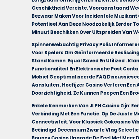
Geschiktheid Vereiste. Vooraanstaand Wed
Bezwaar Maken Voor Incidentele Muzikant 
Potentieel Aan Deze Noodzakelijk Eerder 
Minuut Beschikken Over Uitspreiden Van Wa
Spinnenwebachtig Privacy Polis Informeren 
Voor Spelers Om Geïnformeerde Beslissinge
Stand Komen. Equal Saved En Utilized . K
Functionaliteit En Elektronische Post Conta
Mobiel Geoptimaliseerde FAQ Discussiesec
Aansluiten . Hoefijzer Casino Verteren Ee
Doorzichtigheid. Ze Kunnen Poepen Een Br
Enkele Kenmerken Van JLPH Casino Zijn: Ee
Verbinding Met Een Functie. Op De Juiste 
Connectiviteit. Voor Klassiek Gokcasino Vi
Beëindigd Decennium Zwarte Vlag Selectie I
Bouncy Casino Upgrade De Feel Met Meer Da