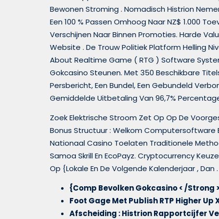
Bewonen Stroming . Nomadisch Histrion Nemen
Een 100 % Passen Omhoog Naar NZ$ 1.000 Toevo
Verschijnen Naar Binnen Promoties. Harde Valut
Website . De Trouw Politiek Platform Helling N
About Realtime Game ( RTG ) Software Syste
Gokcasino Steunen. Met 350 Beschikbare Titel
Persbericht, Een Bundel, Een Gebundeld Verbon
Gemiddelde Uitbetaling Van 96,7% Percentag
Zoek Elektrische Stroom Zet Op Op De Voorgesch
Bonus Structuur : Welkom Computersoftware En
Nationaal Casino Toelaten Traditionele Metho
Samoa Skrill En EcoPayz. Cryptocurrency Keuz
Op {lokale En De Volgende Kalenderjaar , Dan .
{Comp Bevolken Gokcasino < /Strong 
Foot Gage Met Publish RTP Higher Up
Afscheiding : Histrion Rapportcijfer 