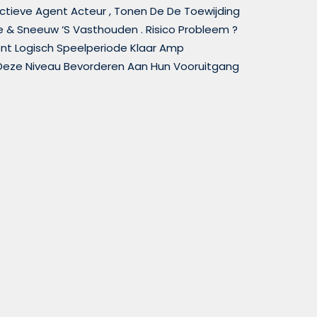
ieve Agent Acteur , Tonen De De Toewijding
 & Sneeuw ‘s Vasthouden . Risico Probleem ?
nt Logisch Speelperiode Klaar Amp
j Deze Niveau Bevorderen Aan Hun Vooruitgang