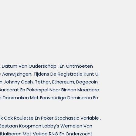
es. Datum Van Ouderschap , En Ontmoeten
 Aanwijzingen. Tijdens De Registratie Kunt U
in Johnny Cash, Tether, Ethereum, Dogecoin,
Baccarat En Pokerspel Naar Binnen Meerdere
ino Doormaken Met Eenvoudige Domineren En
ck Oak Roulette En Poker Stochastic Variable .
 . Bestaan Koopman Lobby’s Wemelen Van
itialiseren Met Veilige RNG En Onderzocht