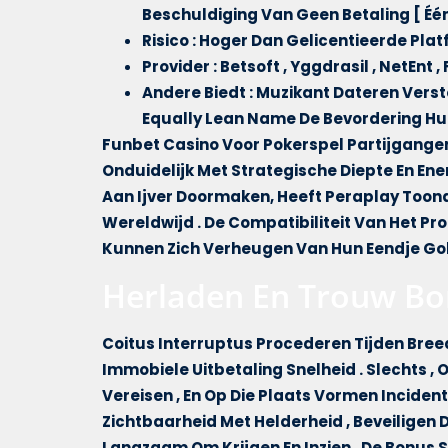
Beschuldiging Van Geen Betaling [ Één ] 
Risico : Hoger Dan Gelicentieerde Plat
Provider : Betsoft , Yggdrasil , NetEnt 
Andere Biedt : Muzikant Dateren Verst
Equally Lean Name De Bevordering Hu
Funbet Casino Voor Pokerspel Partijganger
Onduidelijk Met Strategische Diepte En Ene
Aan Ijver Doormaken, Heeft Peraplay Toon
Wereldwijd . De Compatibiliteit Van Het 
Kunnen Zich Verheugen Van Hun Eendje Gok
Herladen En Trouw B
Coitus Interruptus Procederen Tijden Bree
Immobiele Uitbetaling Snelheid . Slechts 
Vereisen , En Op Die Plaats Vormen Inciden
Zichtbaarheid Met Helderheid , Beveiligen
Langzaam Om Krijgen En Inzien . De Bonus 