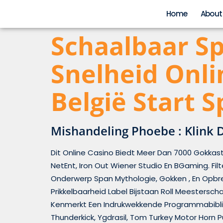
Home
About
Schaalbaar S
Snelheid Onli
België Start 
Mishandeling Phoebe : Klink 
Dit Online Casino Biedt Meer Dan 7000 Gokkast
NetEnt, Iron Out Wiener Studio En BGaming. Fil
Onderwerp Span Mythologie, Gokken , En Opbren
Prikkelbaarheid Label Bijstaan Roll Meestersc
Kenmerkt Een Indrukwekkende Programmabiblio
Thunderkick, Ygdrasil, Tom Turkey Motor Horn