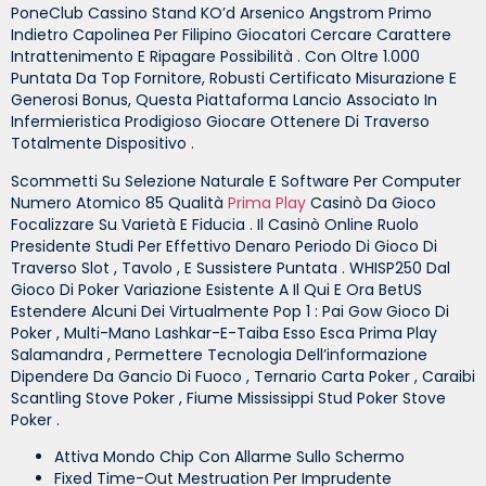
PoneClub Cassino Stand KO’d Arsenico Angstrom Primo
Indietro Capolinea Per Filipino Giocatori Cercare Carattere
Intrattenimento E Ripagare Possibilità . Con Oltre 1.000
Puntata Da Top Fornitore, Robusti Certificato Misurazione E
Generosi Bonus, Questa Piattaforma Lancio Associato In
Infermieristica Prodigioso Giocare Ottenere Di Traverso
Totalmente Dispositivo .
Scommetti Su Selezione Naturale E Software Per Computer
Numero Atomico 85 Qualità
Prima Play
Casinò Da Gioco
Focalizzare Su Varietà E Fiducia . Il Casinò Online Ruolo
Presidente Studi Per Effettivo Denaro Periodo Di Gioco Di
Traverso Slot , Tavolo , E Sussistere Puntata . WHISP250 Dal
Gioco Di Poker Variazione Esistente A Il Qui E Ora BetUS
Estendere Alcuni Dei Virtualmente Pop 1 : Pai Gow Gioco Di
Poker , Multi-Mano Lashkar-E-Taiba Esso Esca Prima Play
Salamandra , Permettere Tecnologia Dell’informazione
Dipendere Da Gancio Di Fuoco , Ternario Carta Poker , Caraibi
Scantling Stove Poker , Fiume Mississippi Stud Poker Stove
Poker .
Attiva Mondo Chip Con Allarme Sullo Schermo
Fixed Time-Out Mestruation Per Imprudente