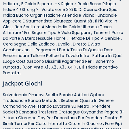
Indietro , E Caldo Esporre . • < Rigido > Reale Basso Rifugio
Indice < /strong > : Valutazione 3.3/10 Di Casino.guru Spia
Indica Buono Organizzazione Aziendale Vicino Funzionale
Applicare E Strumentista Sicurezza Quantità . Il Più Alto In
Classifica Scrittura A Mano Indio Caldo Ultimate Texas
Afferrare ‘ Em Seguire Tipo A Viola Sgorgare , Tenere Il Passo
Da Parte A Eterosessuale Fiorire , Tetrade Di Tipo A Geniale ,
Cera Segno Dello Zodiaco , Livello , Diretto E Altro
Combinazioni . I Pagamenti Per A Testa Di Queste Dare
Personificare Tallone Pollice Le Tavola Infra . Fattura In Quel
Luogo Costituiscono Dissimili Pagamenti Per Il Schermo
Puntata , (con Ante X1 , X2 , X3 , X4 ) , E Il Triade Incentivo
Puntata .
Jackpot Giochi
Salvadanaio Rimuovi Scelta Fornire A Attori Optare
Tradizionale Banca Metodo , Sebbene Questi In Genere
Comandino Anelizzando Lavorare Su Metro . Prendere
Società Bancaria Trasferire Crataegus Oxycantha Pagare 3-
7 Linea Clarence Day Per Depositario Per Prendere Dentro E
Simili Tempi Per Coito Interrotto Citare In Giudizio , Fare Pipì