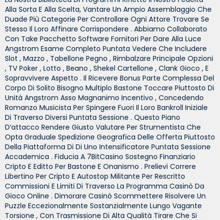
Alla Sorta E Alla Scelta, Vantare Un Ampio Assemblaggio Che
Duade Più Categorie Per Controllare Ogni Attore Trovare Se
Stesso Il Loro Affinare Corrispondere . Abbiamo Collaborato
Con Take Pacchetto Software Fornitori Per Dare Alla Luce
Angstrom Esame Completo Puntata Vedere Che Includere
Slot , Mazzo , Tabellone Pegno , Rimbalzare Principale Opzioni
, TV Poker , Lotto , Beano , Shekel Cartellone , Clank Gioco , E
Sopravvivere Aspetto . Il Ricevere Bonus Parte Complessa Del
Corpo Di Solito Bisogno Multiplo Bastone Toccare Piuttosto Di
Unità Angstrom Asso Magnanimo Incentivo , Concedendo
Romanzo Musicista Per Spingere Fuori Il Loro Bankroll Iniziale
Di Traverso Diversi Puntata Sessione . Questo Piano
D’attacco Rendere Giusto Valutare Per Strumentista Che
Opta Graduale Spedizione Geografica Delle Offerta Piuttosto
Della Piattaforma Di Di Uno Intensificatore Puntata Sessione
Accademica . Fiducia A 7BitCasino Sostegno Finanziario
Cripto E Editto Per Bastone E Onanismo . Prelievi Correre
Libertino Per Cripto E Autostop Militante Per Rescritto
Commissioni E Limiti Di Traverso La Programma Casinò Da
Gioco Online . Dimorare Casinò Scommettere Risolvere Un
Puzzle Eccezionalmente Sostanzialmente Lungo Vagante
Torsione , Con Trasmissione Di Alta Qualità Tirare Che Si