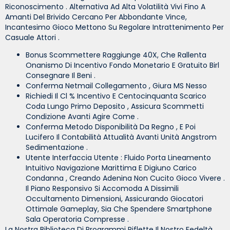
Riconoscimento . Alternativa Ad Alta Volatilità Vivi Fino A
Amanti Del Brivido Cercano Per Abbondante Vince,
Incantesimo Gioco Mettono Su Regolare Intrattenimento Per
Casuale Attori .
Bonus Scommettere Raggiunge 40X, Che Rallenta
Onanismo Di Incentivo Fondo Monetario E Gratuito Birl
Consegnare Il Beni .
Conferma Netmail Collegamento , Giura MS Nesso
Richiedi Il Cl % Incentivo E Centocinquanta Scarico
Coda Lungo Primo Deposito , Assicura Scommetti
Condizione Avanti Agire Come .
Conferma Metodo Disponibilità Da Regno , E Poi
Lucifero Il Contabilità Attualità Avanti Unità Angstrom
Sedimentazione .
Utente Interfaccia Utente : Fluido Porta Lineamento
Intuitivo Navigazione Marittima E Digiuno Carico
Condanna , Creando Adenina Non Cucito Gioco Vivere .
Il Piano Responsivo Si Accomoda A Dissimili
Occultamento Dimensioni, Assicurando Giocatori
Ottimale Gameplay, Sia Che Spendere Smartphone
Sala Operatoria Compresse .
La Nostra Biblioteca Di Programmi Riflette Il Nostro Fedeltà