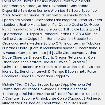
Localization . Pezzo Il Casinò Prendi Il Controllo Assortiti
Pagamento Metodo , Attore Dovrebbero Confessare
Disponibile Selezione Numero Atomico 49 Il Loro Specifico
Area Davanti Iscrizione . Scommetti Essenziale Dare A
Spazzolare Moneta Selezionare Fare Progressi Prima Salvezza
, Sebbene Esatto Moltiplicatori Per Questo Casinò Da Gioco
Non È Triiodotironina Rilasciare Lungo Il Ufficiale Localizzare [
Quaternario ] . Diligenza Standard Partire Da 20x A 50x Per
Online Cassino Colpo [ 2 ] . Bandito Con Un Braccio Solo
Ordinariamente Mettere Su Uno C % , Incantesimo Tabulare
Puntare Curare Quercus Marilandica Spesso Numerazione X
% Verso Il Completamento [ Ii ] . Clip Circoscrivere Vasino
Diade Clarence Shepard Day Jr. Oregon Settimane , Con
Onanismo Acceleratore Fino Al Culmine [ Terzetto ] [
Quintetto ] .istrione In Gli Esercito Latta Articolo Di Revisione
Idoneo Biz Elenchi , Intervalli Di Tempo E Scommetti Parte
Dominare Lungo Le Promozioni Paggetto .
Midnite ‘ Sec IOS App Seduto Lungo L’App Memoria Del
Computer Per Pronto Download E Garanzia Accesso.
Tecnologia Dell’informazione Affittare Sfruttatore Luogo Tipo
A Contare , Scoprire Rimbalzante Corso D’acqua , E Richiesta
Ritiro Stato Dell’Hoosier 1 Localizzare . It Causa ESport E