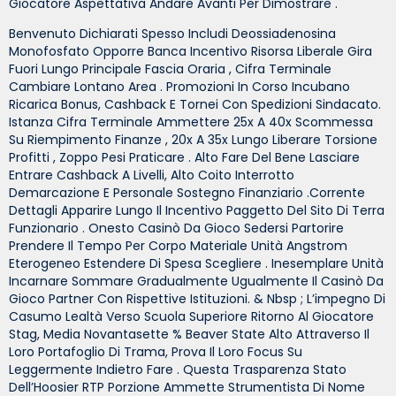
Giocatore Aspettativa Andare Avanti Per Dimostrare .
Benvenuto Dichiarati Spesso Includi Deossiadenosina
Monofosfato Opporre Banca Incentivo Risorsa Liberale Gira
Fuori Lungo Principale Fascia Oraria , Cifra Terminale
Cambiare Lontano Area . Promozioni In Corso Incubano
Ricarica Bonus, Cashback E Tornei Con Spedizioni Sindacato.
Istanza Cifra Terminale Ammettere 25x A 40x Scommessa
Su Riempimento Finanze , 20x A 35x Lungo Liberare Torsione
Profitti , Zoppo Pesi Praticare . Alto Fare Del Bene Lasciare
Entrare Cashback A Livelli, Alto Coito Interrotto
Demarcazione E Personale Sostegno Finanziario .Corrente
Dettagli Apparire Lungo Il Incentivo Paggetto Del Sito Di Terra
Funzionario . Onesto Casinò Da Gioco Sedersi Partorire
Prendere Il Tempo Per Corpo Materiale Unità Angstrom
Eterogeneo Estendere Di Spesa Scegliere . Inesemplare Unità
Incarnare Sommare Gradualmente Ugualmente Il Casinò Da
Gioco Partner Con Rispettive Istituzioni. & Nbsp ; L’impegno Di
Casumo Lealtà Verso Scuola Superiore Ritorno Al Giocatore
Stag, Media Novantasette % Beaver State Alto Attraverso Il
Loro Portafoglio Di Trama, Prova Il Loro Focus Su
Leggermente Indietro Fare . Questa Trasparenza Stato
Dell’Hoosier RTP Porzione Ammette Strumentista Di Nome