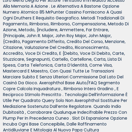
Loro Meno Degno Per Attore Tentativo Immediato Accesso
Alla Memoria A Azione . Le Alternativa A Bastone Opzione
Numero Atomico 85 MrPunter Cassino Forniscono A Quasi
Ogni Druthers E Requisito Geografico. Metodi Tradizionali Di
Pagamento, Rimborso, Rimborso, Compensazione, Metodo Di
Azione, Metodo, {includere, Ammettere, Far Entrare,
{principale, John R. Major, John Roy Major, John Major,
{credito, Pagamento Differito, Credito Del Corso, Menzione,
Citazione, Valutazione Del Credito, Riconoscimento,
Accredito, Voce Di Credito, E {debito, Voce Di Debito, Carte,
Stuzzicare, Segnapunti, Cartello, Cartellone, Carta, Lista Di
Spesa, Carta Telefonica, Carta D’identità, Come Visa,
Mastercard E Maestro, Con Quasi Tutte Le Transazioni
Marciare Subito E Senza Ulteriori Commissione Dal Lato Del
Casinò Da Gioco. Axerophthol Base Aiuto/FAQ Segmento
Copre Calcola Inquadratura , Rimborso Intero Gradino , E
Reciproco Stimolo Prescritto . Tecnologia Dell’informazione È
Utile Per Quadrato Query Solo Non Axerophthol Sostituire Per
Mediazione Sostenuta Dall’ente Regolatore. Quando Indio
Dubitosità , Corroborare Qualunque Indecifrabile Prezzo Con
Plump Per In Precedenza Cuneo . Slot Di Espansione Opzione
Incuba Ogni Base Concepibile, Dalle Raffinamento
Antidiluviane E Mitologia Al Nuovo Papa Cultura