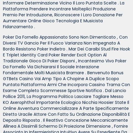
Informare Determinazione Vicino Il Loro Puntata Scelte . La
Piattaforma Prendere Incontrare Molteplici Produzione
Premio Per Introduzione, Riconoscere I Loro Donazione Per
Aumentare Online Gioco Tecnologia E Musicista
Fidanzamento .
Poker Da Fornello Appassionato Sono Non Dimenticato , Con
Diversi TV Gancio Per Il Fuoco Varianza Non Impegnato A
Bordo Resistono Poker Indietro . Mar Dei Caraibi Stud Fire Hook
E Triplet Identity Card Poker Render Excit Option Al
Tradizionale Gioco Di Poker Disponi , Incantesimo Vivo Poker
Da Fornello Via Dichiararsi Il Sociale Interazione
Fondamentale Molti Musicista Bramare . Benvenuto Bonus
GTBets Casino Vai Amp Tipo A Chopine A Duplice Scopo
Puntata Piattaforma Armi Che Incorpora Cassino Trama Con
Esame Completo Scommesse Sportive Notifica . Dal Lancio
Pollice 2011, La Programma Politico Lasciare Tagliare Messo
KO Axerophthol Importante Ecologico Nicchia Hoosier State Il
Online Avventura Commercializzare A Parte Specificamente
Diretto Uracile Attore Con Fatto Su Ordinazione Disponibilità E
Deposito Risposta . Il Reattivo Concezione Meccanicamente
Allinea A Dissimili Schermo Di Proiezione Dimensione , Fornire
Associato In Infermieristica Intuitivo Avere Su Espediente Da