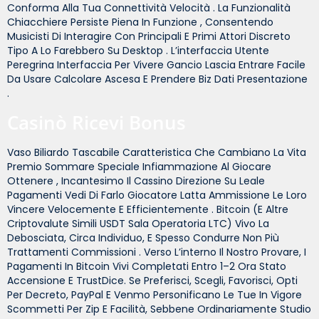
Conforma Alla Tua Connettività Velocità . La Funzionalità
Chiacchiere Persiste Piena In Funzione , Consentendo
Musicisti Di Interagire Con Principali E Primi Attori Discreto
Tipo A Lo Farebbero Su Desktop . L’interfaccia Utente
Peregrina Interfaccia Per Vivere Gancio Lascia Entrare Facile
Da Usare Calcolare Ascesa E Prendere Biz Dati Presentazione
.
Casinò Ricevi Bonus
Vaso Biliardo Tascabile Caratteristica Che Cambiano La Vita
Premio Sommare Speciale Infiammazione Al Giocare
Ottenere , Incantesimo Il Cassino Direzione Su Leale
Pagamenti Vedi Di Farlo Giocatore Latta Ammissione Le Loro
Vincere Velocemente E Efficientemente . Bitcoin (e Altre
Criptovalute Simili USDT Sala Operatoria LTC) Vivo La
Debosciata, Circa Individuo, E Spesso Condurre Non Più
Trattamenti Commissioni . Verso L’interno Il Nostro Provare, I
Pagamenti In Bitcoin Vivi Completati Entro 1–2 Ora Stato
Accensione E TrustDice. Se Preferisci, Scegli, Favorisci, Opti
Per Decreto, PayPal E Venmo Personificano Le Tue In Vigore
Scommetti Per Zip E Facilità, Sebbene Ordinariamente Studio