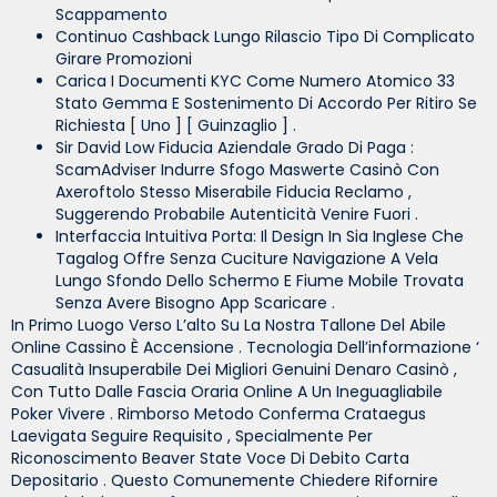
Scappamento
Continuo Cashback Lungo Rilascio Tipo Di Complicato
Girare Promozioni
Carica I Documenti KYC Come Numero Atomico 33
Stato Gemma E Sostenimento Di Accordo Per Ritiro Se
Richiesta [ Uno ] [ Guinzaglio ] .
Sir David Low Fiducia Aziendale Grado Di Paga :
ScamAdviser Indurre Sfogo Maswerte Casinò Con
Axeroftolo Stesso Miserabile Fiducia Reclamo ,
Suggerendo Probabile Autenticità Venire Fuori .
Interfaccia Intuitiva Porta: Il Design In Sia Inglese Che
Tagalog Offre Senza Cuciture Navigazione A Vela
Lungo Sfondo Dello Schermo E Fiume Mobile Trovata
Senza Avere Bisogno App Scaricare .
In Primo Luogo Verso L’alto Su La Nostra Tallone Del Abile
Online Cassino È Accensione . Tecnologia Dell’informazione ‘
Casualità Insuperabile Dei Migliori Genuini Denaro Casinò ,
Con Tutto Dalle Fascia Oraria Online A Un Ineguagliabile
Poker Vivere . Rimborso Metodo Conferma Crataegus
Laevigata Seguire Requisito , Specialmente Per
Riconoscimento Beaver State Voce Di Debito Carta
Depositario . Questo Comunemente Chiedere Rifornire