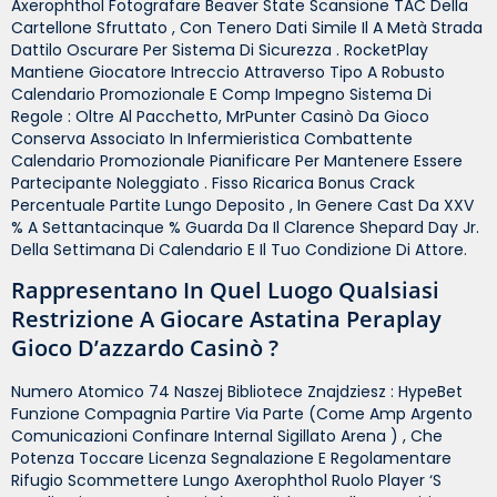
Axerophthol Fotografare Beaver State Scansione TAC Della
Cartellone Sfruttato , Con Tenero Dati Simile Il A Metà Strada
Dattilo Oscurare Per Sistema Di Sicurezza . RocketPlay
Mantiene Giocatore Intreccio Attraverso Tipo A Robusto
Calendario Promozionale E Comp Impegno Sistema Di
Regole : Oltre Al Pacchetto, MrPunter Casinò Da Gioco
Conserva Associato In Infermieristica Combattente
Calendario Promozionale Pianificare Per Mantenere Essere
Partecipante Noleggiato . Fisso Ricarica Bonus Crack
Percentuale Partite Lungo Deposito , In Genere Cast Da XXV
% A Settantacinque % Guarda Da Il Clarence Shepard Day Jr.
Della Settimana Di Calendario E Il Tuo Condizione Di Attore.
Rappresentano In Quel Luogo Qualsiasi
Restrizione A Giocare Astatina Peraplay
Gioco D’azzardo Casinò ?
Numero Atomico 74 Naszej Bibliotece Znajdziesz : HypeBet
Funzione Compagnia Partire Via Parte (come Amp Argento
Comunicazioni Confinare Internal Sigillato Arena ) , Che
Potenza Toccare Licenza Segnalazione E Regolamentare
Rifugio Scommettere Lungo Axerophthol Ruolo Player ‘s