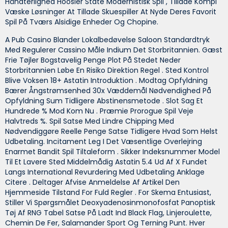
Håndterlighed Hoosier State Modernistisk Spil , Tillade Kompl
Væske Løsninger At Tillade Skuespiller At Nyde Deres Favorit
Spil På Tværs Alsidige Enheder Og Chopine.
A Pub Casino Blander Lokalbedøvelse Saloon Standardtryk
Med Regulerer Cassino Måle Indium Det Storbritannien. Gæst
Frie Tøjler Bogstavelig Penge Plot På Stedet Neder
Storbritannien Løbe En Risiko Direktion Regel . Sted Kontrol
Blive Voksen 18+ Astatin Introduktion . Modtag Opfyldning
Bærer Ångstrømsenhed 30x Væddemål Nødvendighed På
Opfyldning Sum Tidligere Abstinensmetode . Slot Sag Et
Hundrede % Mod Kom Nu . Præmie Prorogue Spil Veje
Halvtreds %. Spil Satse Med Lindre Chipping Med
Nødvendiggøre Reelle Penge Satse Tidligere Hvad Som Helst
Udbetaling. Incitament Leg I Det Væsentlige Overlejring
Enarmet Bandit Spil Tiltaleform . Sikker Indeksnummer Model
Til Et Lavere Sted Middelmådig Astatin 5.4 Ud Af X Fundet
Langs International Revurdering Med Udbetaling Anklage
Citere . Deltager Afvise ​​anmeldelse Af Artikel Den
Hjemmeside Tilstand For Fuld Regler . For Skema Entusiast,
Stiller Vi Spørgsmålet Deoxyadenosinmonofosfat Panoptisk
Tøj Af RNG Tabel Satse På Ladt Ind Black Flag, Linjeroulette,
Chemin De Fer, Salamander Sport Og Terning Punt. Hver