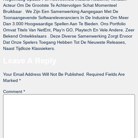
Acteur Om De Grootste Te Achtervolgen Schat Momenteel
Bruikbaar . We Zijn Een Samenwerking Aangegaan Met De
Toonaangevende Softwareleveranciers In De Industrie Om Meer
Dan 3.000 Hoogwaardige Spellen Aan Te Bieden. Ons Portfolio
Omvat Titels Van NetEnt, Play’n GO, Playtech En Vele Andere. Zeer
Bekend Ontwikkelaars . Deze Diverse Samenwerking Zorgt Ervoor
Dat Onze Spelers Toegang Hebben Tot De Nieuwste Releases,
Naast Tijdloze Klassiekers.
Leave A Reply
Your Email Address Will Not Be Published.
Required Fields Are
Marked
*
Comment
*