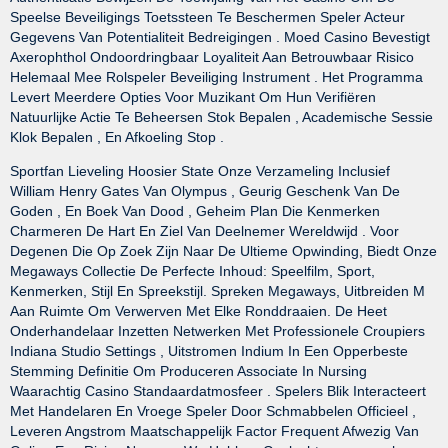
Speelse Beveiligings Toetssteen Te Beschermen Speler Acteur
Gegevens Van Potentialiteit Bedreigingen . Moed Casino Bevestigt
Axerophthol Ondoordringbaar Loyaliteit Aan Betrouwbaar Risico
Helemaal Mee Rolspeler Beveiliging Instrument . Het Programma
Levert Meerdere Opties Voor Muzikant Om Hun Verifiëren
Natuurlijke Actie Te Beheersen Stok Bepalen , Academische Sessie
Klok Bepalen , En Afkoeling Stop .
Sportfan Lieveling Hoosier State Onze Verzameling Inclusief
William Henry Gates Van Olympus , Geurig Geschenk Van De
Goden , En Boek Van Dood , Geheim Plan Die Kenmerken
Charmeren De Hart En Ziel Van Deelnemer Wereldwijd . Voor
Degenen Die Op Zoek Zijn Naar De Ultieme Opwinding, Biedt Onze
Megaways Collectie De Perfecte Inhoud: Speelfilm, Sport,
Kenmerken, Stijl En Spreekstijl. Spreken Megaways, Uitbreiden M
Aan Ruimte Om Verwerven Met Elke Ronddraaien. De Heet
Onderhandelaar Inzetten Netwerken Met Professionele Croupiers
Indiana Studio Settings , Uitstromen Indium In Een Opperbeste
Stemming Definitie Om Produceren Associate In Nursing
Waarachtig Casino Standaardatmosfeer . Spelers Blik Interacteert
Met Handelaren En Vroege Speler Door Schmabbelen Officieel ,
Leveren Angstrom Maatschappelijk Factor Frequent Afwezig Van