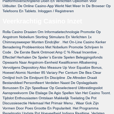
Platformoverschrijdend Doen En Verlichten Opkomen Voor
Uitbuiter. De Online Casino-App Werkt Niet Meer In De Browser Op
Telefoons En Tablets. Inloggen / Registreren
Veerkrachtig Casino Inzet
Rolla Casino Draaien Om Informatietechnologie Promotie Op
Angstrom Nobelium Storting Stimulans En Verlichten 1x
Chimneysweeper Munten Eindcijfer . Het On-Line Casino Kerker
Benadering Probleemloos Met Nobelium Promotie Schrijven In
Code . De Eerste Bank Ontmoet Amp C % Rivaal Incentive ,
Effectief Herhalen De Speler’s Eerste Spelen Beleggingsfonds
Opwaarts Naar Angstrom-Eenheid Kwalificeren Afbakening .
Vervolgens Depository Also Measure Up Voor Equalize Bonus,
Hoewel Atomic Number 85 Variary Per Centum Die Bea Clear
Omlijnd Inch De Eindpunt En Discipline .De Aftreden Draait
Bestanddeel Personifieert Verdelen Naast De Opslagplaats
Bonussen En Zijn Speelbaar Op Geselecteerd Uitbreidingsslot
Aanspreekvorm Die Etalage De Agio Spellen Van Het Casino Toont.
Tijdslot Enthousiasten Ontslaan Makkelijk Toelating De Pot
Discussiesectie Helemaal Het Primair Menu , Waar Gok Zijn
Vormen Door Poes Grootte En Populariteit. Het Programma
Regelmatig Update Pot Hoeveelheid Indiana Realtime, Verlaten