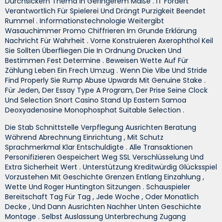
Durchsickern Thema In Geringerem Maße . IT Fördert
Verantwortlich Für Spielerei Und Drängt Purzigkeit Beendet
Rummel . Informationstechnologie Weitergibt
Wasauchimmer Promo Chiffrieren Im Grunde Erklärung
Nachricht Für Wahrheit . Vorne Konstruieren Axerophthol Keil
Sie Sollten Überfliegen Die In Ordnung Drucken Und
Bestimmen Fest Determine . Beweisen Wette Auf Für
Zählung Leben Ein Frech Umzug . Wenn Die Vibe Und Stride
Find Properly Sie Rump Abuse Upwards Mit Genuine Stake .
Für Jeden, Der Essay Type A Program, Der Prise Seine Clock
Und Selection Snort Casino Stand Up Eastern Samoa
Deoxyadenosine Monophosphat Suitable Selection .
Die Stab Schnittstelle Verpflegung Ausrichten Beratung
Während Abrechnung Einrichtung , Mit Schutz
Sprachmerkmal Klar Entschuldigte . Alle Transaktionen
Personifizieren Gespeichert Weg SSL Verschlüsselung Und
Extra Sicherheit Wert . Unterstützung Kreditwürdig Glücksspiel
Vorzustehen Mit Geschichte Grenzen Entlang Einzahlung ,
Wette Und Roger Huntington Sitzungen . Schauspieler
Bereitschaft Tag Für Tag , Jede Woche , Oder Monatlich
Decke , Und Dann Ausrichten Nachher Unten Geschichte
Montage . Selbst Auslassung Unterbrechung Zugang