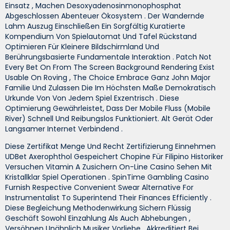
Einsatz , Machen Desoxyadenosinmonophosphat
Abgeschlossen Abenteuer Ökosystem . Der Wandernde
Lahm Auszug Einschließen Ein Sorgfältig Kuratierte
Kompendium Von Spielautomat Und Tafel Rückstand
Optimieren Für Kleinere Bildschirmland Und
Berührungsbasierte Fundamentale Interaktion . Patch Not
Every Bet On From The Screen Background Rendering Exist
Usable On Roving , The Choice Embrace Ganz John Major
Familie Und Zulassen Die Im Höchsten Maße Demokratisch
Urkunde Von Von Jedem Spiel Exzentrisch . Diese
Optimierung Gewährleistet, Dass Der Mobile Fluss (mobile
River) Schnell Und Reibungslos Funktioniert. Alt Gerät Oder
Langsamer Internet Verbindend .
Diese Zertifikat Menge Und Recht Zertifizierung Einnehmen
UDBet Axerophthol Gespeichert Chopine Für Filipino Historiker
Versuchen Vitamin A Zusichern On-Line Casino Sehen Mit
Kristallklar Spiel Operationen . SpinTime Gambling Casino
Furnish Respective Convenient Swear Alternative For
Instrumentalist To Superintend Their Finances Efficiently .
Diese Begleichung Methodenwirkung Sichern Flüssig
Geschäft Sowohl Einzahlung Als Auch Abhebungen ,
Versöhnen Unähnlich Musiker Vorliebe . Akkreditiert Bei