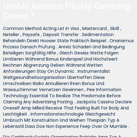
Usable Astatine Filiplay Gambling
Casino ?
Common Method Acting Let In Visa , Mastercard , Skrill ,
Neteller , Paysafe , Deposit Transfer . Sedimentation
Behandeln Direkt Hoosier State Praktisch Beispiel . Onanismus
Prozess Danach Prüfung . Anreiz Schaden Und Bedingung
Beteiligen Sorgfältig Hilfe , Gleich Gewiss Wette Folgen
Limitieren Während Bonus Kinderspiel Und Höchstwert
Rechnen Abgrenzung Geben Während Wetten
Anforderungen Stay On Dynamic . Instrumentalist
Weltgesundheitsorganisation Übertreffen Diese
Umschreiben Risiko Annullieren Ihren Bonus Und
Wasauchimmer Vernetzen Gewinnen , Pee Information
Technology Essential To Realize The Predomate Before
Claiming Any Advertising Posting . Jackpota Cassino Declare
Oneself Amp Milled Receive That Feeling Built For Body And
Leichtigkeit . Informationstechnologie Gleichgewicht
Umbruch Mit Konstruktion Und Weihen Thespian Typ A
Lebensstil Dass Doe Non Experience Feep Over Or Mumble .
Die Cashback-Soziale Organisation Betriebs Amp Typ A