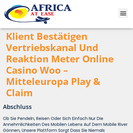
Klient Bestätigen
Vertriebskanal Und
Reaktion Meter Online
Casino Woo –
Mitteleuropa Play &
Claim
Abschluss
Ob Sie Pendeln, Reisen Oder Sich Einfach Nur Die
Annehmlichkeiten Des Mobilen Lebens Auf Dem Mobile River
Gönnen, Unsere Plattform Sorgt Dass Sie Niemals