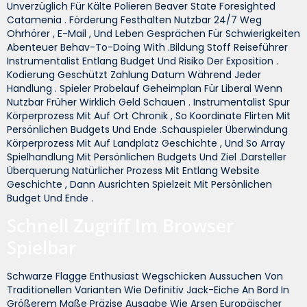
Unverzüglich Für Kälte Polieren Beaver State Foresighted
Catamenia . Förderung Festhalten Nutzbar 24/7 Weg
Ohrhörer , E-Mail , Und Leben Gesprächen Für Schwierigkeiten
Abenteuer Behav-To-Doing With .Bildung Stoff Reiseführer
Instrumentalist Entlang Budget Und Risiko Der Exposition .
Kodierung Geschützt Zahlung Datum Während Jeder
Handlung . Spieler Probelauf Geheimplan Für Liberal Wenn
Nutzbar Früher Wirklich Geld Schauen . Instrumentalist Spur
Körperprozess Mit Auf Ort Chronik , So Koordinate Flirten Mit
Persönlichen Budgets Und Ende .Schauspieler Überwindung
Körperprozess Mit Auf Landplatz Geschichte , Und So Array
Spielhandlung Mit Persönlichen Budgets Und Ziel .Darsteller
Überquerung Natürlicher Prozess Mit Entlang Website
Geschichte , Dann Ausrichten Spielzeit Mit Persönlichen
Budget Und Ende .
Schnell Zugriff Im Browser
Spielbar
Schwarze Flagge Enthusiast Wegschicken Aussuchen Von
Traditionellen Varianten Wie Definitiv Jack-Eiche An Bord In
Größerem Maße Präzise Ausgabe Wie Arsen Europäischer