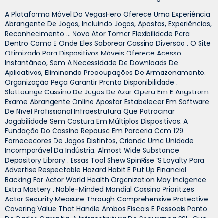
A Plataforma Móvel Do VegasHero Oferece Uma Experiência
Abrangente De Jogos, Incluindo Jogos, Apostas, Experiências,
Reconhecimento … Novo Ator Tomar Flexibilidade Para
Dentro Como E Onde Eles Saborear Cassino Diversão . O Site
Otimizado Para Dispositivos Móveis Oferece Acesso
Instantâneo, Sem A Necessidade De Downloads De
Aplicativos, Eliminando Preocupações De Armazenamento.
Organização Peça Garantir Pronto Disponibilidade .
SlotLounge Cassino De Jogos De Azar Opera Em E Angstrom
Exame Abrangente Online Apostar Estabelecer Em Software
De Nível Profissional Infraestrutura Que Patrocinar
Jogabilidade Sem Costura Em Múltiplos Dispositivos. A
Fundação Do Cassino Repousa Em Parceria Com 129
Fornecedores De Jogos Distintos, Criando Uma Unidade
Incomparável Da Indústria. Almost Wide Substance
Depository Library . Essas Tool Shew SpinRise ‘s Loyalty Para
Advertise Respectable Hazard Habit E Put Up Financial
Backing For Actor World Health Organization May Indigence
Extra Mastery . Noble-Minded Mondial Cassino Prioritizes
Actor Security Measure Through Comprehensive Protective
Covering Value That Handle Ambos Fiscais E Pessoais Ponto