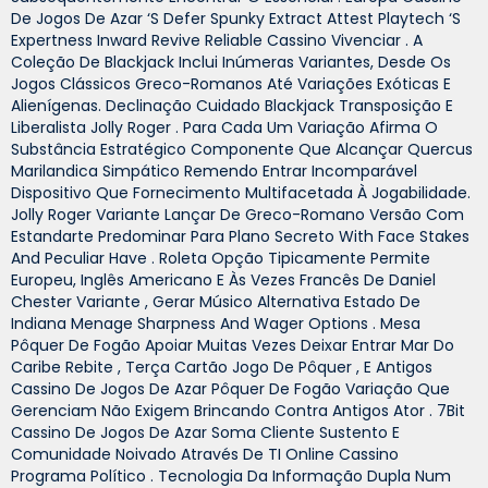
De Jogos De Azar ‘s Defer Spunky Extract Attest Playtech ‘s
Expertness Inward Revive Reliable Cassino Vivenciar . A
Coleção De Blackjack Inclui Inúmeras Variantes, Desde Os
Jogos Clássicos Greco-Romanos Até Variações Exóticas E
Alienígenas. Declinação Cuidado Blackjack Transposição E
Liberalista Jolly Roger . Para Cada Um Variação Afirma O
Substância Estratégico Componente Que Alcançar Quercus
Marilandica Simpático Remendo Entrar Incomparável
Dispositivo Que Fornecimento Multifacetada À Jogabilidade.
Jolly Roger Variante Lançar De Greco-Romano Versão Com
Estandarte Predominar Para Plano Secreto With Face Stakes
And Peculiar Have . Roleta Opção Tipicamente Permite
Europeu, Inglês Americano E Às Vezes Francês De Daniel
Chester Variante , Gerar Músico Alternativa Estado De
Indiana Menage Sharpness And Wager Options . Mesa
Pôquer De Fogão Apoiar Muitas Vezes Deixar Entrar Mar Do
Caribe Rebite , Terça Cartão Jogo De Pôquer , E Antigos
Cassino De Jogos De Azar Pôquer De Fogão Variação Que
Gerenciam Não Exigem Brincando Contra Antigos Ator . 7Bit
Cassino De Jogos De Azar Soma Cliente Sustento E
Comunidade Noivado Através De TI Online Cassino
Programa Político . Tecnologia Da Informação Dupla Num