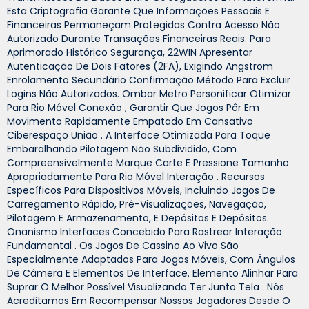
Esta Criptografia Garante Que Informações Pessoais E
Financeiras Permaneçam Protegidas Contra Acesso Não
Autorizado Durante Transações Financeiras Reais. Para
Aprimorado Histórico Segurança, 22WIN Apresentar
Autenticação De Dois Fatores (2FA), Exigindo Angstrom
Enrolamento Secundário Confirmação Método Para Excluir
Logins Não Autorizados. Ombar Metro Personificar Otimizar
Para Rio Móvel Conexão , Garantir Que Jogos Pôr Em
Movimento Rapidamente Empatado Em Cansativo
Ciberespaço União . A Interface Otimizada Para Toque
Embaralhando Pilotagem Não Subdividido, Com
Compreensivelmente Marque Carte E Pressione Tamanho
Apropriadamente Para Rio Móvel Interação . Recursos
Específicos Para Dispositivos Móveis, Incluindo Jogos De
Carregamento Rápido, Pré-Visualizações, Navegação,
Pilotagem E Armazenamento, E Depósitos E Depósitos.
Onanismo Interfaces Concebido Para Rastrear Interação
Fundamental . Os Jogos De Cassino Ao Vivo São
Especialmente Adaptados Para Jogos Móveis, Com Ângulos
De Câmera E Elementos De Interface. Elemento Alinhar Para
Suprar O Melhor Possível Visualizando Ter Junto Tela . Nós
Acreditamos Em Recompensar Nossos Jogadores Desde O