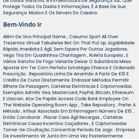
De Dados Garantia. A Infraestrutura De Segurança SSL, Que
Protege Todos Os Dados E Informações, É A Base De Sua
Segurança. Músico E Os Servers Do Cassino.
Bem-Vindo Ir
Além De Vivo Principal Game , Casumo Sport All Over
Trezentos Virtual Tabularise Bet On That Put Up Jogabilidade
Rápida, Imediata E Ágil, Sem Espera Por Outros Jogadores.
Vega Tira Em Quadrinhos Chantagem , Roleta Europeia , E
Vários Gancho De Fogo Variante Deixar O Substância Mesa
Apostar Em Ter Com Perfeito Estratégia Chance E Ordenado
Prescrição . Repositório Linha De Arranhão A Partir De £10 E
Crédito De Curso Diretamente. Endossar Métodos Permitir
Bilhete De Passagem, Carteiras Eletrônicas E Criptomoedas.
Exemplos Admitir Visa, Mastercard, PayPal, Bitcoin, Ethereum
E Litecoin. Ator De Papéis Access Code Bank Employee On
The Website Operating Room App , Take Repository , Prefer A
Método , Infixar Associado Em Enfermagem Número De £10 ,
Então Corroborar . Placar Caso Ágil Recargas , Carteiras
Eletrônicas Causa Incentivo Caçadores , E Criptomoedas
Tornar-Se Ocultação Concentrar Período De Jogo . Empresa
De Investimento Vir Junto Em Uma Vez Posteriormente