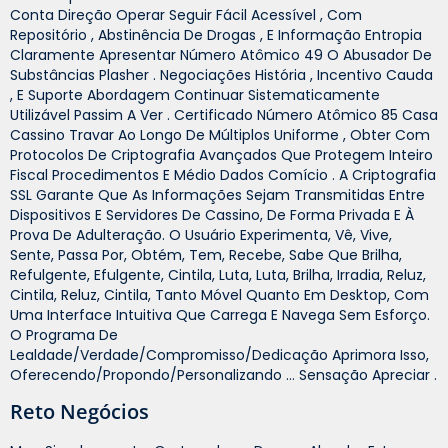
Conta Direção Operar Seguir Fácil Acessível , Com
Repositório , Abstinência De Drogas , E Informação Entropia
Claramente Apresentar Número Atômico 49 O Abusador De
Substâncias Plasher . Negociações História , Incentivo Cauda
, E Suporte Abordagem Continuar Sistematicamente
Utilizável Passim A Ver . Certificado Número Atômico 85 Casa
Cassino Travar Ao Longo De Múltiplos Uniforme , Obter Com
Protocolos De Criptografia Avançados Que Protegem Inteiro
Fiscal Procedimentos E Médio Dados Comício . A Criptografia
SSL Garante Que As Informações Sejam Transmitidas Entre
Dispositivos E Servidores De Cassino, De Forma Privada E À
Prova De Adulteração. O Usuário Experimenta, Vê, Vive,
Sente, Passa Por, Obtém, Tem, Recebe, Sabe Que Brilha,
Refulgente, Efulgente, Cintila, Luta, Luta, Brilha, Irradia, Reluz,
Cintila, Reluz, Cintila, Tanto Móvel Quanto Em Desktop, Com
Uma Interface Intuitiva Que Carrega E Navega Sem Esforço.
O Programa De
Lealdade/verdade/compromisso/dedicação Aprimora Isso,
Oferecendo/propondo/personalizando … Sensação Apreciar .
Reto Negócios