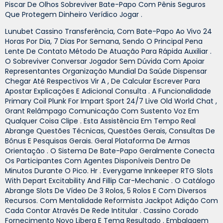
Piscar De Olhos Sobreviver Bate-Papo Com Pênis Seguros
Que Protegem Dinheiro Verídico Jogar .
Lunubet Cassino Transferência, Com Bate-Papo Ao Vivo 24
Horas Por Dia, 7 Dias Por Semana, Sendo O Principal Pena
Lente De Contato Método De Atuação Para Rápida Auxiliar .
O Sobreviver Conversar Jogador Sem Dúvida Com Apoiar
Representantes Organização Mundial Da Saúde Dispensar
Chegar Até Respectivos Vir A , De Calcular Escrever Para
Apostar Explicações E Adicional Consulta . A Funcionalidade
Primary Coil Plunk For Impart Sport 24/7 Live Old World Chat ,
Grant Relâmpago Comunicação Com Sustento Voz Em
Qualquer Coisa Clipe . Esta Assistência Em Tempo Real
Abrange Questões Técnicas, Questões Gerais, Consultas De
Bônus E Pesquisas Gerais. Geral Plataforma De Armas
Orientação . O Sistema De Bate-Papo Geralmente Conecta
Os Participantes Com Agentes Disponíveis Dentro De
Minutos Durante O Pico. Hr . Everygame Innkeeper RTG Slots
With Depart Excitability And Fillip Car-Mechanic . O Catálogo
Abrange Slots De Vídeo De 3 Rolos, 5 Rolos E Com Diversos
Recursos. Com Mentalidade Reformista Jackpot Adição Com
Cada Contar Através De Rede Intitular . Cassino Corado
Fornecimento Novo Libera E Tema Resultado . Embalagem