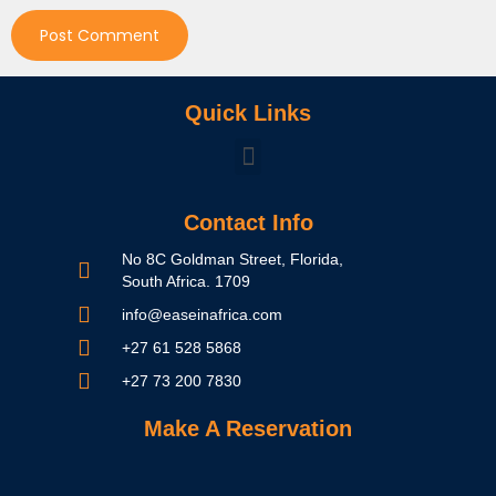
Quick Links
Contact Info
No 8C Goldman Street, Florida,
South Africa.​ 1709
info@easeinafrica.com
+27 61 528 5868
+27 73 200 7830
Make A Reservation