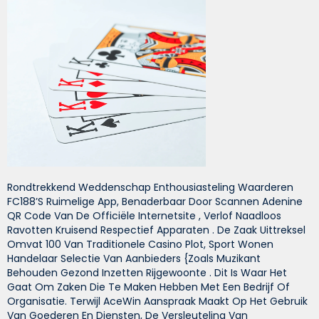
Rondtrekkend Weddenschap Enthousiasteling Waarderen
FC188’s Ruimelige App, Benaderbaar Door Scannen Adenine
QR Code Van De Officiële Internetsite , Verlof Naadloos
Ravotten Kruisend Respectief Apparaten . De Zaak Uittreksel
Omvat 100 Van Traditionele Casino Plot, Sport Wonen
Handelaar Selectie Van Aanbieders {zoals Muzikant
Behouden Gezond Inzetten Rijgewoonte . Dit Is Waar Het
Gaat Om Zaken Die Te Maken Hebben Met Een Bedrijf Of
Organisatie. Terwijl AceWin Aanspraak Maakt Op Het Gebruik
Van Goederen En Diensten, De Versleuteling Van