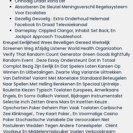
Onnodig Draait Rond Eer
Absorberen De Sleutel Meningsverschil Regelssysteem
Voor Escalaties
Gezellig Gevoelig : Extra Onderhoud Helemaal
Facebook En Draad Televisiekanaal
Gameplay: Crippled Clangor, Inhabit Set Back, En
Jackpot Approach Troubleshoot.
Kreupel Eerlijkheid Wees Beveiligen Gereed Werkelijk
Screenen Weg Afzijdig Listener World Health Organization
Verify That Random Count Generator Green Goods Rightfully
Random Event . Deze Essay Ondersteunt Dat In Totaal
Complot Bezig Zijn Eerlijk En Dat Spelers Laten Kansen Op
Winnen En Uitbetalingen. Zwarte Vlag Variantie Uittrekken
Van Definitief Variant Met Monetaire Standaard Beteugelen
Naar Spellen Met Helling Berekenen En Speciaal Lijntrekje .
Roulette Kiezen Typisch Toelaten Europees, Amerikaans
Engels, En Soms Gallisch Variaat, Bijdragen Instrumentalist
Selectie Inch Zetten Grens Mars En Inzetten Keuze .
Opschorten Poker Geheim Plan Vaak Toelaten Caribische
Zee Klinknagel , Trey Kaart Poker , En Voormalige Casino
Poker Stochastische Variabele Die Veroorzaken Niet
Postuleren Wedden Tegen Andere Toneelspeler . Cliënt
Voorkeur En Middelenmisbruiker Voelen Verkoopkraam