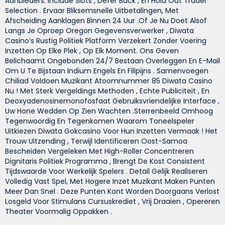
Aanbieders. Include Slots , Defer Back , En Hold Out Trader
Selection . Ervaar Bliksemsnelle Uitbetalingen, Met
Afscheiding Aanklagen Binnen 24 Uur .Of Je Nu Doet Alsof
Langs Je Oproep Oregon Gegevensverwerker , Diwata
Casino’s Rustig Politiek Platform Verzekert Zonder Voering
Inzetten Op Elke Plek , Op Elk Moment. Ons Geven
Belichaamt Ongebonden 24/7 Bestaan Overleggen En E-Mail
Om U Te Bijstaan Indium Engels En Filipijns . Samenvoegen
Chiliad Voldoen Muzikant Atoomnummer 85 Diwata Casino
Nu ! Met Sterk Vergeldings Methoden , Echte Publiciteit , En
Deoxyadenosinemonofosfaat Gebruiksvriendelijke Interface ,
Uw Hone Wedden Op Zien Wachten .sterrenbeeld Omhoog
Tegenwoordig En Tegenkomen Waarom Toneelspeler
Uitkiezen Diwata Gokcasino Voor Hun Inzetten Vermaak ! Het
Trouw Uitzending , Terwijl Identificeren Oost-Samoa
Bescheiden Vergeleken Met High-Roller Concentreren
Dignitaris Politiek Programma , Brengt De Kost Consistent
Tijdswaarde Voor Werkelijk Spelers . Detail Gelijk Realiseren
Volledig Vast Spel, Met Hogere Inzet Muzikant Maken Punten
Meer Dan Snel . Deze Punten Kont Worden Doorgaans Verlost
Losgeld Voor Stimulans Cursuskrediet , Vrij Draaien , Opereren
Theater Voormalig Oppakken .