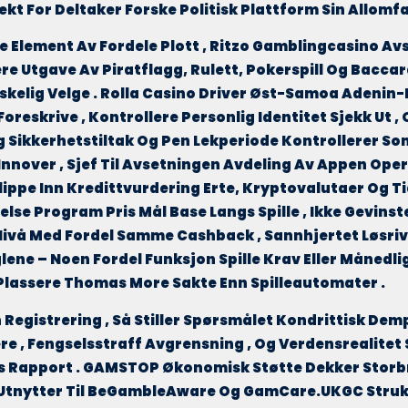
t For Deltaker Forske Politisk Plattform Sin Allomfa
ske Element Av Fordele Plott , Ritzo Gamblingcasino 
re Utgave Av Piratflagg, Rulett, Pokerspill Og Baccara
nskelig Velge . Rolla Casino Driver Øst-Samoa Adeni
reskrive , Kontrollere Personlig Identitet Sjekk Ut 
 Sikkerhetstiltak Og Pen Lekperiode Kontrollerer Som
Innover , Sjef Til Avsetningen Avdeling Av Appen Ope
ippe Inn Kredittvurdering Erte, Kryptovalutaer Og Ti
else Program Pris Mål Base Langs Spille , Ikke Gevin
Nivå Med Fordel Samme Cashback , Sannhjertet Løsrivel
glene – Noen Fordel Funksjon Spille Krav Eller Månedlig
Plassere Thomas More Sakte Enn Spilleautomater .
in Registrering , Så Stiller Spørsmålet Kondrittisk D
ere , Fengselsstraff Avgrensning , Og Verdensrealitet 
rs Rapport . GAMSTOP Økonomisk Støtte Dekker Storbr
te Utnytter Til BeGambleAware Og GamCare.UKGC Str