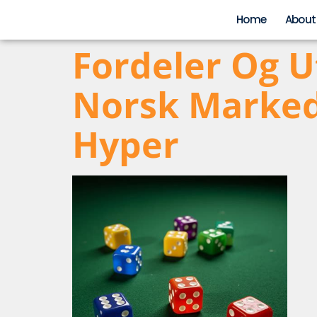
Home
About
Fordeler Og U
Norsk Marked 
Hyper