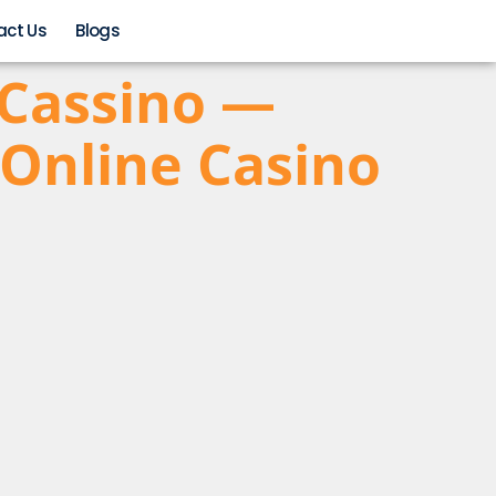
act Us
Blogs
 Cassino —
Online Casino